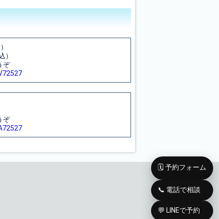
込）
税込）
うぞ
/V72527
うぞ
/A72527
🗓️ 予約フォーム
📞 電話で相談
💬 LINEで予約